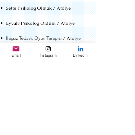
Sette Psikolog Olmak / Atölye
Eyvah! Psikolog Oldum / Atölye
İlaçsız Tedavi: Oyun Terapisi
/ Atölye
Pedagojik İçerik Danışmanlığı
Email
İnstagram
Linkedin
Genç Psikologlara Tavsiyeler
Seminerler
Çocuklarda Sınır Eğitimi
Çocuklarda Mahremiyet Eğitimi