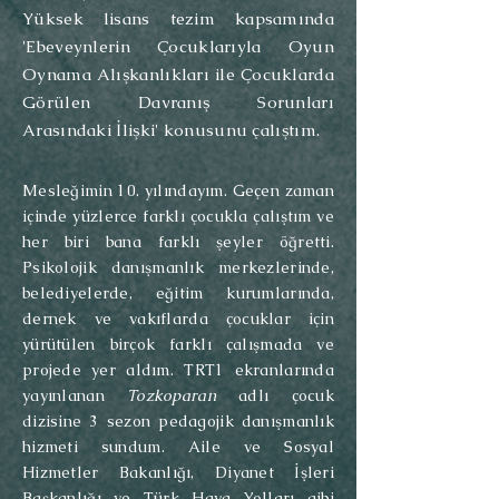
Yüksek lisans tezim kapsamında
'Ebeveynlerin Çocuklarıyla Oyun
Oynama Alışkanlıkları ile Çocuklarda
Görülen Davranış Sorunları
Arasındaki İlişki' konusunu çalıştım.
Mesleğimin 10. yılındayım. Geçen zaman
içinde yüzlerce farklı çocukla çalıştım ve
her biri bana farklı şeyler öğretti.
Psikolojik danışmanlık merkezlerinde,
belediyelerde, eğitim kurumlarında,
dernek ve vakıflarda çocuklar için
yürütülen birçok farklı çalışmada ve
projede yer aldım. TRT1 ekranlarında
yayınlanan
Tozkoparan
adlı çocuk
dizisine 3 sezon pedagojik danışmanlık
hizmeti sundum.
​ Aile ve Sosyal
Hizmetler Bakanlığı, Diyanet İşleri
Başkanlığı ve Türk Hava Yolları gibi