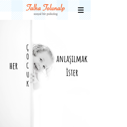
Ç
O
anlaşılmak
her
C
İster
U
K