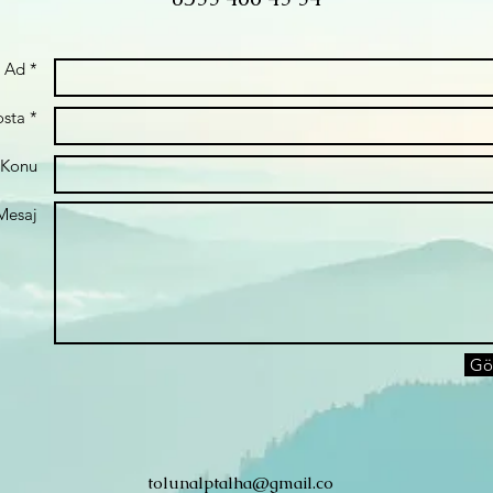
Ad *
sta *
Konu
Mesaj
Gö
tolunalptalha@gmail.co