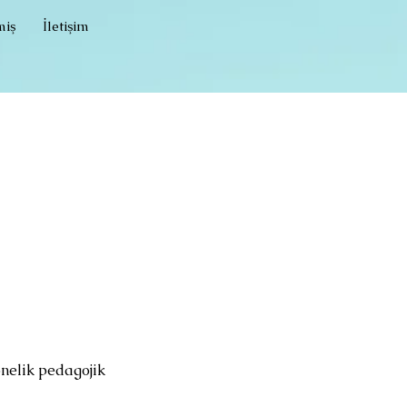
iş
İletişim
önelik pedagojik