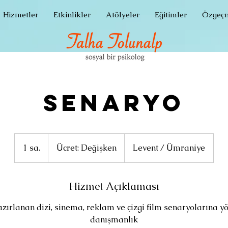
Hizmetler
Etkinlikler
Atölyeler
Eğitimler
Özgeçm
Senaryo
Ücret:
Değişken
1 sa.
1
Ücret: Değişken
Levent / Ümraniye
s
a
Hizmet Açıklaması
azırlanan dizi, sinema, reklam ve çizgi film senaryolarına y
danışmanlık