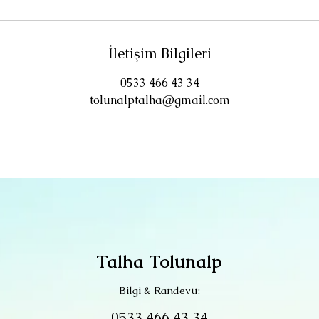
İletişim Bilgileri
0533 466 43 34
tolunalptalha@gmail.com
Talha Tolunalp
Bilgi & Randevu:
0533 466 43 34